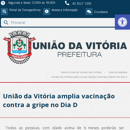
Segunda a Sexta 12:00h às 18:00h
42 3521 1200
Portal da Transparência
Acesso a Informação
Ouvidoria
Barra de Ferr
PREFEITURA DE UNIÃO DA VITÓRIA
SEM CATEGORIA
UNIÃO DA VITÓRIA AMPLIA VACINAÇÃO CONTRA A GRIPE NO DIA D
União da Vitória amplia vacinação
contra a gripe no Dia D
Todas as pessoas, com idade acima de 6 meses poderão ser