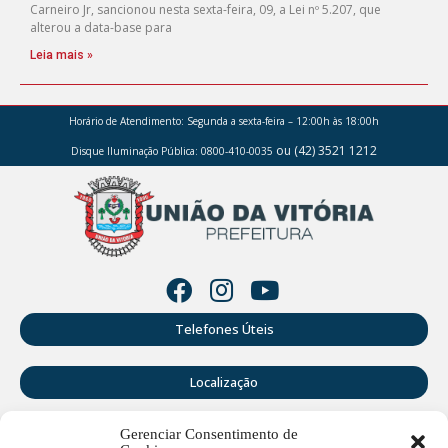
Carneiro Jr, sancionou nesta sexta-feira, 09, a Lei nº 5.207, que
alterou a data-base para
Leia mais »
Horário de Atendimento:
Segunda a sexta-feira – 12:00h às 18:00h
ou (42) 3521 1212
Disque Iluminação Pública: 0800-410-0035
Telefones Úteis
Localização
Gerenciar Consentimento de
Perguntas Frequentes