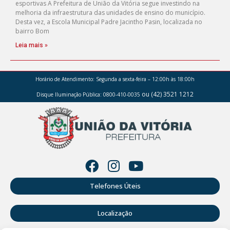
esportivas A Prefeitura de União da Vitória segue investindo na
melhoria da infraestrutura das unidades de ensino do município.
Desta vez, a Escola Municipal Padre Jacintho Pasin, localizada no
bairro Bom
Leia mais »
Horário de Atendimento:
Segunda a sexta-feira – 12:00h às 18:00h
ou (42) 3521 1212
Disque Iluminação Pública: 0800-410-0035
Telefones Úteis
Localização