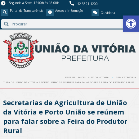
Segunda a Sexta 12:00h às 18:00h
42 3521 1200
Portal da Transparência
Acesso a Informação
Ouvidoria
Barra de Ferr
PREFEITURA DE UNIÃO DA VITÓRIA
SEM CATEGORIA
CULTURA DE UNIÃO DA VITÓRIA E PORTO UNIÃO SE REÚNEM PARA FALAR SOBRE A FEIRA DO PRODUTOR RURAL
Secretarias de Agricultura de União
da Vitória e Porto União se reúnem
para falar sobre a Feira do Produtor
Rural