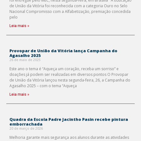
foi entregue pelo MEC, nesta segunda-feira, em Brasília A Educação
de União da Vitória foi reconhecida com a categoria Ouro no Selo
Nacional Compromisso com a Alfabetização, premiação concedida
pelo
Leia mais »
Provopar de União da Vitória lança Campanha do
Agasalho 2025
26 de maio de 2025
Este ano o tema é “Aqueça um coração, receba um sorriso” e
doações já podem ser realizadas em diversos pontos O Provopar
de União da Vitória lançou nesta segunda-feira, 26, a Campanha do
Agasalho 2025 – com o tema “Aqueça
Leia mais »
Quadra da Escola Padre Jacintho Pasin recebe pintura
emborrachada
20 de março de 2026
Melhoria garante mais segurança aos alunos durante as atividades